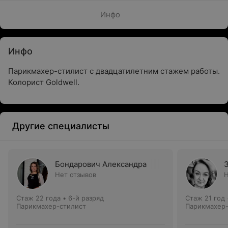
Инфо
Инфо
Парикмахер-стилист с двадцатилетним стажем работы.
Колорист Goldwell.
Другие специалисты
Бондарович Александра
З
Нет отзывов
Н
Стаж 22 года
•
6-й разряд
Стаж 21 год
Парикмахер-стилист
Парикмахер-