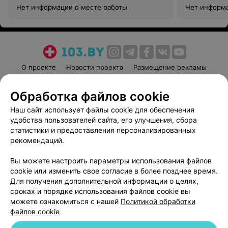
Нет информации о месте работы
Нет информа
О проекте
Новости проекта
Размещение рекламы
Медицинский маркетинг
Публичный договор
Обработка файлов cookie
Пользовательское соглашение
Способы оплаты
Наш сайт использует файлы cookie для обеспечения
Вакансии
Партнеры
удобства пользователей сайта, его улучшения, сбора
Написать руководителю 103.by
статистики и предоставления персонализированных
Написать в поддержку
рекомендаций.
Персональные настройки cookie
Вы можете настроить параметры использования файлов
Обработка персональных данных
cookie или изменить свое согласие в более позднее время.
Для получения дополнительной информации о целях,
сроках и порядке использования файлов cookie вы
можете ознакомиться с нашей
Политикой обработки
файлов cookie