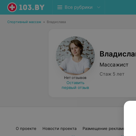
Все рубрики
Спортивный массаж
•
Владислава
Владисла
Массажист
Стаж 5 лет
Нет отзывов
Оставить
первый отзыв
О проекте
Новости проекта
Размещение рекламы
М