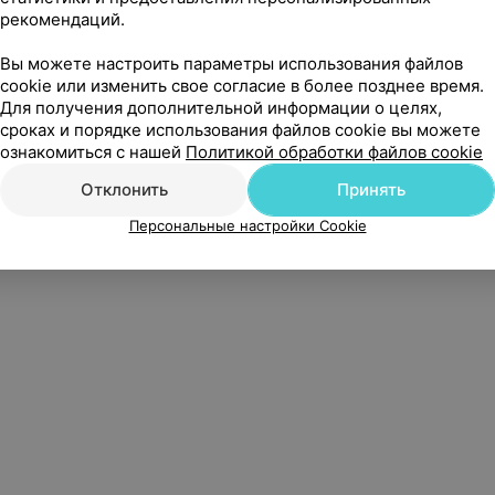
Написать в поддержку
Персональные настройки cookie
Обра
рекомендаций.
Вы можете настроить параметры использования файлов
cookie или изменить свое согласие в более позднее время.
Для получения дополнительной информации о целях,
сроках и порядке использования файлов cookie вы можете
б», УНП 191700409
| 220012, Республика Беларусь, г. Минск, улица Толбухина, 2, п
ознакомиться с нашей
Политикой обработки файлов cookie
Служба поддержки
+375 291212755
Отклонить
Принять
Персональные настройки Cookie