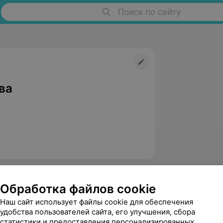
Поиск по сайту
ва
Обработка файлов cookie
Наш сайт использует файлы cookie для обеспечения
едицинский маркетинг
Публичный договор
Пользовательское 
удобства пользователей сайта, его улучшения, сбора
статистики и предоставления персонализированных