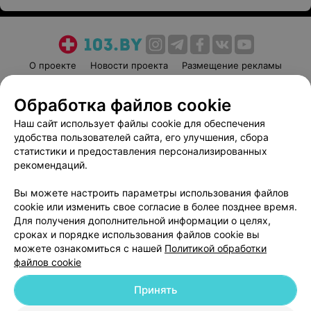
О проекте
Новости проекта
Размещение рекламы
Медицинский маркетинг
Публичный договор
Обработка файлов cookie
Пользовательское соглашение
Способы оплаты
Наш сайт использует файлы cookie для обеспечения
Вакансии
Партнеры
удобства пользователей сайта, его улучшения, сбора
Написать руководителю 103.by
статистики и предоставления персонализированных
Написать в поддержку
рекомендаций.
Персональные настройки cookie
Вы можете настроить параметры использования файлов
Обработка персональных данных
cookie или изменить свое согласие в более позднее время.
Для получения дополнительной информации о целях,
сроках и порядке использования файлов cookie вы
можете ознакомиться с нашей
Политикой обработки
файлов cookie
Принять
© 2026 ООО «Артокс Лаб», УНП 191700409
| 220012, Республика Беларусь,