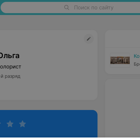
Поиск по сайту
Ольга
Ко
Бре
олорист
-й разряд