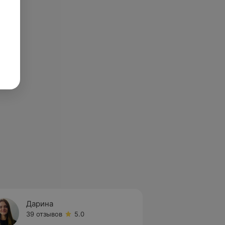
Дарина
Илона
39 отзывов
5.0
42 отз