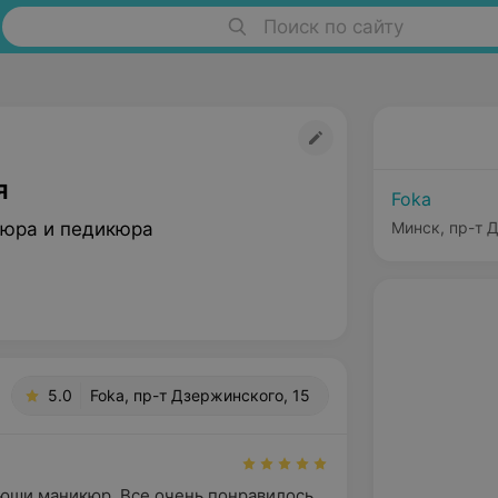
Поиск по сайту
я
Foka
юра и педикюра
Минск, пр-т 
5.0
Foka, пр-т Дзержинского, 15
юши маникюр. Все очень понравилось. 