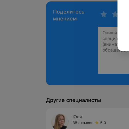
Поделитесь
мнением
Другие специалисты
Юля
38 отзывов
5.0