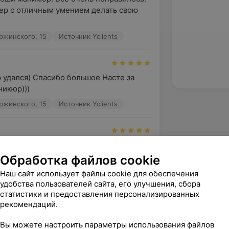
р с отличным умением делать свою 
ержинского, 15
Источник Yclients
 удался) Спасибо большое Насте за 
икюр)))
ержинского, 15
Источник Yclients
Вчера была на маникюре у мастера 
ё очень понравилось. Маникюр сделан 
Обработка файлов cookie
окрытие пол...
Наш сайт использует файлы cookie для обеспечения
ержинского, 15
Источник Yclients
удобства пользователей сайта, его улучшения, сбора
статистики и предоставления персонализированных
рекомендаций.
зать ещё
Вы можете настроить параметры использования файлов