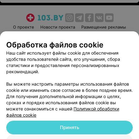
О проекте
Новости проекта
Размещение рекламы
Медицинский маркетинг
Публичный договор
Обработка файлов cookie
Пользовательское соглашение
Способы оплаты
Наш сайт использует файлы cookie для обеспечения
Вакансии
Партнеры
удобства пользователей сайта, его улучшения, сбора
Написать руководителю 103.by
статистики и предоставления персонализированных
Написать в поддержку
рекомендаций.
Персональные настройки cookie
Вы можете настроить параметры использования файлов
Обработка персональных данных
cookie или изменить свое согласие в более позднее время.
Для получения дополнительной информации о целях,
сроках и порядке использования файлов cookie вы
можете ознакомиться с нашей
Политикой обработки
файлов cookie
Принять
© 2026 ООО «Артокс Лаб», УНП 191700409
| 220012, Республика Беларусь,
г. Минск, улица Толбухина, 2, пом. 16 | help@103.by