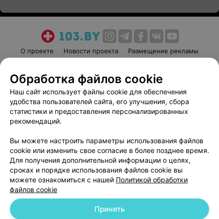
О проекте
Новости проекта
Размещение рекламы
Медицинский маркетинг
Публичный договор
Обработка файлов cookie
Пользовательское соглашение
Способы оплаты
Наш сайт использует файлы cookie для обеспечения
Вакансии
Партнеры
удобства пользователей сайта, его улучшения, сбора
Написать руководителю 103.by
статистики и предоставления персонализированных
Написать в поддержку
рекомендаций.
Персональные настройки cookie
Вы можете настроить параметры использования файлов
Обработка персональных данных
cookie или изменить свое согласие в более позднее время.
Для получения дополнительной информации о целях,
сроках и порядке использования файлов cookie вы
можете ознакомиться с нашей
Политикой обработки
файлов cookie
Принять
© 2026 ООО «Артокс Лаб», УНП 191700409
| 220012, Республика Беларусь,