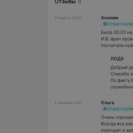
Отзывы
8
Аноним
31 марта 2022
Отзыв подт
Была 30.03 на
И.В. врач пров
посчитала нуж
ЛОДЭ
Добрый ден
Спасибо за
По факту 
служебное
Ольга
6 декабря 2021
Отзыв подт
Очень хороший
Всегда все ра
повторит и зап