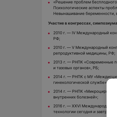
«Решение проблем бесплодного 
Психологические аспекты пробл
Невынашивание беременности, 
Участие в конгрессах, симпозиума
2010 г. — IV Международный ко
РФ;
2010 г. — V Международный кон
репродуктивной медицины, РФ;
2013 г. — РНПК «Современные п
и тазовых органов», РБ;
2014 г. — РНПК с МУ «Междисци
гинекологической службе», РБ;
2014 г. — РНПК «Микроциркуляц
внутренних болезней»;
2016 г. — XXVI Международная 
технологии сегодня и завтра», Р