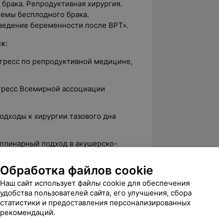
брака. Репродуктивная хирургия.
емы бесплодного брака.
ведение беременности после ВРТ».
х:
нгресс по репродуктивной медицине,
гресс Всемирной ассоциации
одходы к хирургии тазового дна
плинарный подход в акушерско-
Обработка файлов cookie
ия в кардиологии и клинике
Наш сайт использует файлы cookie для обеспечения
удобства пользователей сайта, его улучшения, сбора
конференция «Репродуктивные
статистики и предоставления персонализированных
Ф;
рекомендаций.