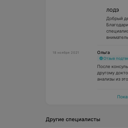
ЛОДЭ
Добрый ден
Благодари
специалис
вниматель
Ольга
18 ноября 2021
Отзыв подт
После консуль
другому доктор
анализы из это
Пока
Другие специалисты