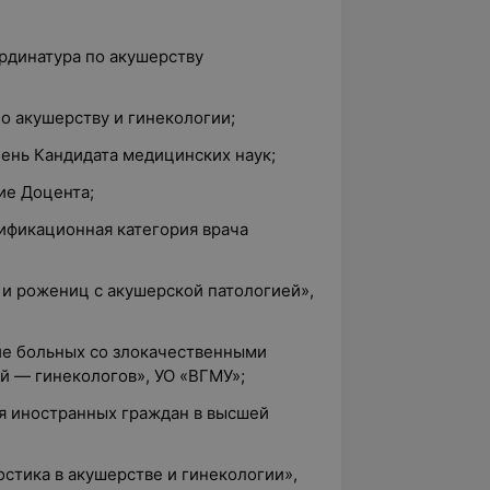
ординатура по акушерству
по акушерству и гинекологии;
пень Кандидата медицинских наук;
ие Доцента;
лификационная категория врача
 и рожениц с акушерской патологией»,
ие больных со злокачественными
й — гинекологов», УО «ВГМУ»;
ия иностранных граждан в высшей
остика в акушерстве и гинекологии»,