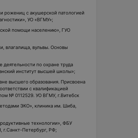
 и рожениц с акушерской патологией
агностики», УО «ВГМУ»;
нской помощи населению», ГУО
и, влагалища, вульвы. Основы
е деятельности по охране труда
анский институт высшей школы»;
овне высшего образования. Присвоена
соответствии с квалификацией
ом № 0112529. УО ВГМУ, г.Витебск
етодами ЭКО», клиника им. Шиба,
продуктивные технологии», ФБУ
 г.Санкт-Петербург, РФ;