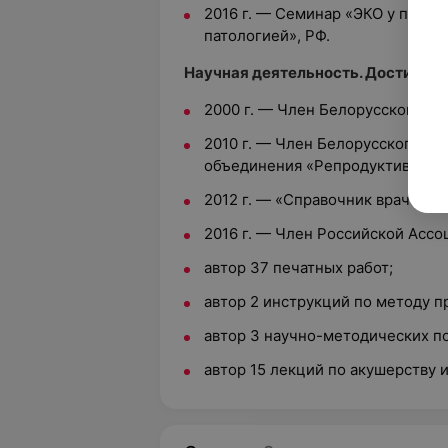
2016 г. — Семинар «ЭКО у паци
патологией», РФ.
Научная деятельность. Достижени
2000 г. — Член Белорусской ас
2010 г. — Член Белорусского м
объединения «Репродуктивное з
2012 г. — «Справочник врача же
2016 г. — Член Российской Асс
автор 37 печатных работ;
автор 2 инструкций по методу п
автор 3 научно-методических п
автор 15 лекций по акушерству 