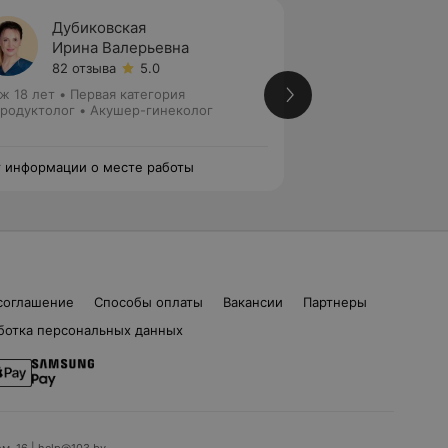
Дубиковская
Федюк
Ирина Валерьевна
Натал
82 отзыва
5.0
9 отзы
ж 18 лет
•
Первая категория
Стаж 22 года
•
Пер
родуктолог • Акушер-гинеколог
Гинеколог
 информации о месте работы
Нет информации о
соглашение
Способы оплаты
Вакансии
Партнеры
ботка персональных данных