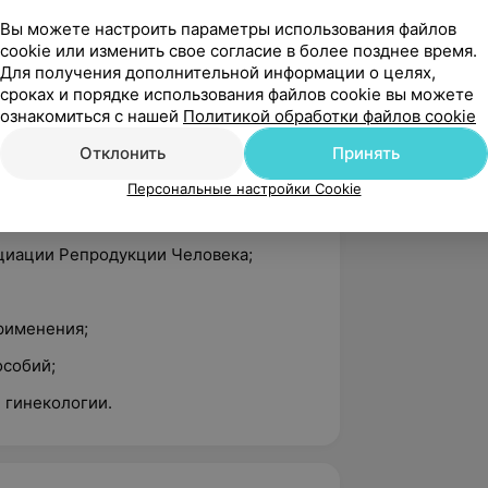
енток с бесплодием и сопутствующей
Вы можете настроить параметры использования файлов
cookie или изменить свое согласие в более позднее время.
Для получения дополнительной информации о целях,
я:
сроках и порядке использования файлов cookie вы можете
ознакомиться с нашей
Политикой обработки файлов cookie
социации акушеров-гинекологов;
Отклонить
Принять
едицинского общественного
доровье»;
Персональные настройки Cookie
нской консультации»;
оциации Репродукции Человека;
рименения;
особий;
и гинекологии.