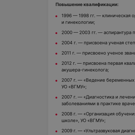
Повышение квалификации:
1996 — 1998 гг. — клиническая 
и гинекологии;
2000 — 2003 гг. — аспирантура 
2004 г. — присвоена ученая сте
2011 г. — присвоено ученое зван
2012 г. — присвоена первая ква
акушера-гинеколога;
2007 г. — «Ведение беременных
УО «ВГМУ»;
2007 г. — «Диагностика и лечен
заболеваниями в практике враче
2008 г. — «Организация обучен
школе», УО «ВГМУ»;
2009 г. — «Ультразвуковая диагн