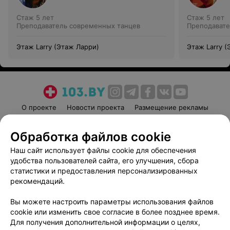
Стаж 5 лет
Стаж 5 лет
Преподаватель современных танцев
Преподавате
Этаж Larry (Этаж Ларри)
Этаж Larry (
О проекте
Новости проекта
Размещение рекламы
Медицинский маркетинг
Публичный договор
Обработка файлов cookie
Пользовательское соглашение
Способы оплаты
Наш сайт использует файлы cookie для обеспечения
Вакансии
Партнеры
удобства пользователей сайта, его улучшения, сбора
Написать руководителю 103.by
статистики и предоставления персонализированных
Написать в поддержку
рекомендаций.
Персональные настройки cookie
Вы можете настроить параметры использования файлов
Обработка персональных данных
cookie или изменить свое согласие в более позднее время.
Для получения дополнительной информации о целях,