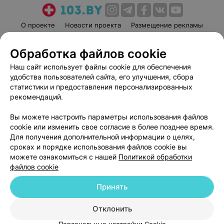
О проекте
Новости проекта
Размещение рекламы
Медицинский маркетинг
Публичный договор
Обработка файлов cookie
Пользовательское соглашение
Способы оплаты
Наш сайт использует файлы cookie для обеспечения
Вакансии
Партнеры
удобства пользователей сайта, его улучшения, сбора
Написать руководителю 103.by
статистики и предоставления персонализированных
Написать в поддержку
рекомендаций.
Персональные настройки cookie
Вы можете настроить параметры использования файлов
Обработка персональных данных
cookie или изменить свое согласие в более позднее время.
Для получения дополнительной информации о целях,
сроках и порядке использования файлов cookie вы
можете ознакомиться с нашей
Политикой обработки
файлов cookie
Принять
© 2026 ООО «Артокс Лаб», УНП 191700409
| 220012, Республика Беларусь,
г. Минск, улица Толбухина, 2, пом. 16 | help@103.by
Отклонить
Служба поддержки
+375 291212755