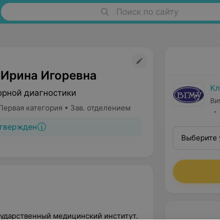
Поиск по сайту
 Ирина Игоревна
Кл
орной диагностики
Ви
Первая категория • Зав. отделением
твержден
Выберите 
осударственный медицинский институт.