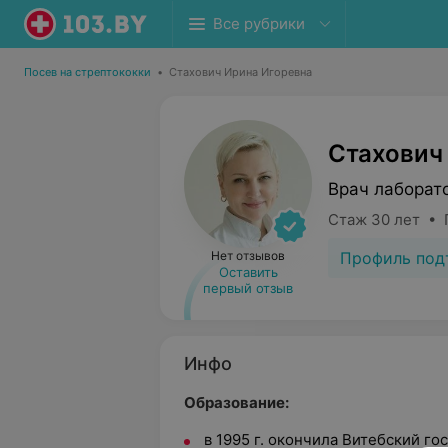
Все рубрики
Посев на стрептококки
•
Стахович Ирина Игоревна
Стахович
Врач лаборат
Стаж 30 лет • 
Профиль под
Нет отзывов
Оставить
первый отзыв
Инфо
Образование:
в 1995 г. окончила Витебский г