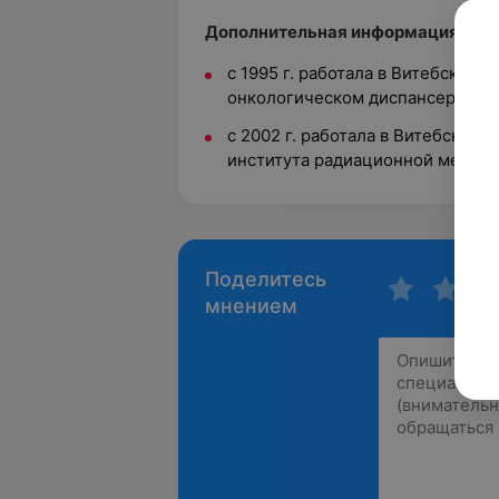
Дополнительная информация:
с 1995 г. работала в Витебском
онкологическом диспансере;
с 2002 г. работала в Витебском
института радиационной медици
Поделитесь
мнением