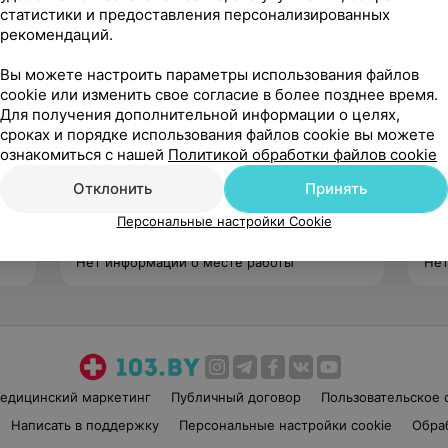
статистики и предоставления персонализированных
рекомендаций.
Вы можете настроить параметры использования файлов
cookie или изменить свое согласие в более позднее время.
Для получения дополнительной информации о целях,
Грек Вика
сроках и порядке использования файлов cookie вы можете
Нет отзывов
ознакомиться с нашей
Политикой обработки файлов cookie
Отклонить
Принять
Стаж 5 лет
Ста
Преподаватель танцев
Пре
Персональные настройки Cookie
Нет информации о месте работы
Нет
едицинский маркетинг
Публичный договор
Пользовательское 
Написать в поддержку
Персональные настройки cookie
Обра