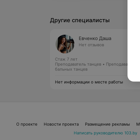
Другие специалисты
Евченко Даша
Нет отзывов
Стаж 7 лет
Преподаватель танцев • Преподаватель
бальных танцев
Нет информации о месте работы
О проекте
Новости проекта
Размещение рекламы
М
Написать руководителю 103.by