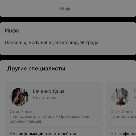
Инфо
Инфо
Dancemix, Body Ballet, Stretching, Эстрада
Другие специалисты
Евченко Даша
Нет отзывов
Н
Стаж 7 лет
Стаж 5 лет
Преподаватель танцев • Преподаватель
Преподавате
бальных танцев
Нет информации о месте работы
Нет информа