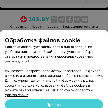
О проекте
Новости проекта
Размещение рекламы
Медицинский маркетинг
Публичный договор
Обработка файлов cookie
Пользовательское соглашение
Способы оплаты
Наш сайт использует файлы cookie для обеспечения
Вакансии
Партнеры
удобства пользователей сайта, его улучшения, сбора
Написать руководителю 103.by
статистики и предоставления персонализированных
Написать в поддержку
рекомендаций.
Персональные настройки cookie
Вы можете настроить параметры использования файлов
Обработка персональных данных
cookie или изменить свое согласие в более позднее время.
Для получения дополнительной информации о целях,
сроках и порядке использования файлов cookie вы
можете ознакомиться с нашей
Политикой обработки
файлов cookie
Принять
© 2026 ООО «Артокс Лаб», УНП 191700409
| 220012, Республика Беларусь,