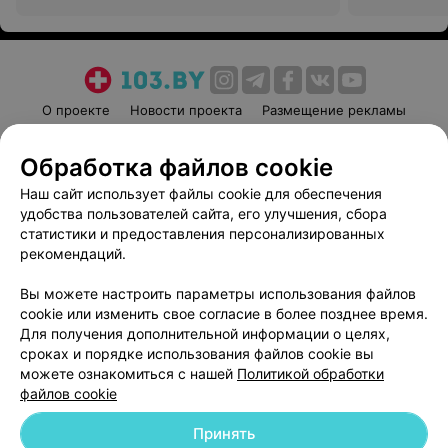
О проекте
Новости проекта
Размещение рекламы
Медицинский маркетинг
Публичный договор
Обработка файлов cookie
Пользовательское соглашение
Способы оплаты
Наш сайт использует файлы cookie для обеспечения
Вакансии
Партнеры
удобства пользователей сайта, его улучшения, сбора
Написать руководителю 103.by
статистики и предоставления персонализированных
Написать в поддержку
рекомендаций.
Персональные настройки cookie
Вы можете настроить параметры использования файлов
Обработка персональных данных
cookie или изменить свое согласие в более позднее время.
Для получения дополнительной информации о целях,
сроках и порядке использования файлов cookie вы
можете ознакомиться с нашей
Политикой обработки
файлов cookie
Принять
© 2026 ООО «Артокс Лаб», УНП 191700409
| 220012, Республика Беларусь,