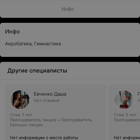
Инфо
Инфо
Акробатика, Гимнастика
Другие специалисты
Евченко Даша
Нет отзывов
Н
Стаж 7 лет
Стаж 5 лет
Преподаватель танцев • Преподаватель
Преподавате
бальных танцев
Нет информации о месте работы
Нет информа