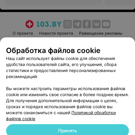
О проекте
Новости проекта
Размещение рекламы
Медицинский маркетинг
Публичный договор
Обработка файлов cookie
Пользовательское соглашение
Способы оплаты
Наш сайт использует файлы cookie для обеспечения
Вакансии
Партнеры
удобства пользователей сайта, его улучшения, сбора
Написать руководителю 103.by
статистики и предоставления персонализированных
Написать в поддержку
рекомендаций.
Персональные настройки cookie
Вы можете настроить параметры использования файлов
Обработка персональных данных
cookie или изменить свое согласие в более позднее время.
Для получения дополнительной информации о целях,
сроках и порядке использования файлов cookie вы
можете ознакомиться с нашей
Политикой обработки
файлов cookie
Принять
© 2026 ООО «Артокс Лаб», УНП 191700409
| 220012, Республика Беларусь,