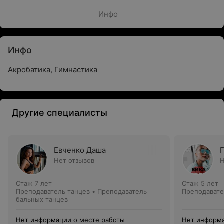
Инфо
Инфо
Акробатика, Гимнастика
Другие специалисты
Евченко Даша
Нет отзывов
Н
Стаж 7 лет
Стаж 5 лет
Преподаватель танцев • Преподаватель
Преподавате
бальных танцев
Нет информации о месте работы
Нет информа