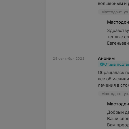
волшебным и р
Мастодонт, ул
Мастодон
Здравству
теплые сл
Евгеньевн
Аноним
29 сентября 2022
Отзыв подт
Обращалась по
все объяснили
лечения в сто
Мастодонт, ул
Мастодон
Добрый де
Ваши слов
Вам преод