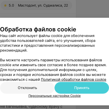
5.0
Мастодонт, ул. Судмалиса, 22
евич
вержден
Рекомендую
Обработка файлов cookie
огромное спасибо специалистам центра! 
Наш сайт использует файлы cookie для обеспечения
ректором Кандыбович Илья Евгеньевич! 
удобства пользователей сайта, его улучшения, сбора
ерапе...
статистики и предоставления персонализированных
. Судмалиса, 22
рекомендаций.
т
Вы можете настроить параметры использования файлов
cookie или изменить свое согласие в более позднее время.
йте, Людмила! Спасибо большое за Ваш 
Для получения дополнительной информации о целях,
й отзыв! Нам очень приятно получать 
сроках и порядке использования файлов cookie вы можете
ва благодарности (ещ...
ознакомиться с нашей
Политикой обработки файлов cookie
Отклонить
Принять
вержден
Персональные настройки Cookie
 Хочу выразить свою благодарность 
не Евгеньевна, чудесному Врачу с 