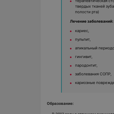
терапевтическая ст
твердых тканей зуба
полости рта)
Лечение заболеваний:
кариес,
пульпит,
апикальный периодо
гингивит,
пародонтит,
заболевания СОПР,
кариозные поврежде
Образование: