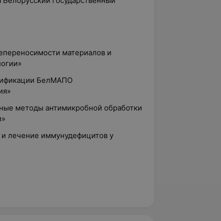
а Белорусский государственный
епереносимости материалов и
логии»
алификации БелМАПО
ия»
вные методы антимикробной обработки
и»
а и лечение иммунудефицитов у