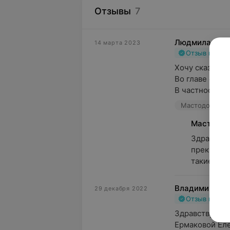
Отзывы
7
Людмила Лун
14 марта 2023
Отзыв подт
Хочу сказать 
Во главе с ди
В частности, т
Мастодонт, ул
Мастодон
Здравству
прекрасны
такие сло
Владимир
29 декабря 2022
Отзыв подт
Здравствуйте.
Ермаковой Еле