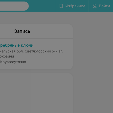
Избранное
Войти
Запись
ребряные ключи
мельская обл. Светлогорский р-н аг.
рковичи
Круглосуточно