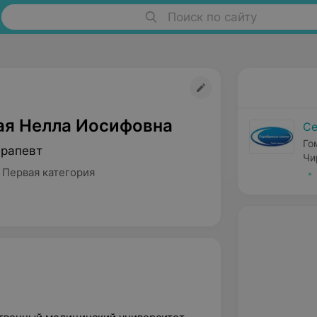
Поиск по сайту
я Нелла Иосифовна
Се
Го
ерапевт
Чи
 Первая категория