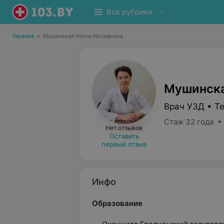
Все рубрики
Терапия
•
Мушинская Нелла Иосифовна
Мушинска
Врач УЗД • Т
Стаж 32 года •
Нет отзывов
Оставить
первый отзыв
Инфо
Образование