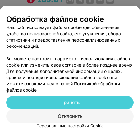
О проекте
Новости проекта
Размещение рекламы
Обработка файлов cookie
Медицинский маркетинг
Публичный договор
Пользовательское соглашение
Способы оплаты
Наш сайт использует файлы cookie для обеспечения
удобства пользователей сайта, его улучшения, сбора
Вакансии
Партнеры
статистики и предоставления персонализированных
Написать руководителю 103.by
рекомендаций.
Написать в поддержку
Вы можете настроить параметры использования файлов
Персональные настройки cookie
cookie или изменить свое согласие в более позднее время.
Обработка персональных данных
Для получения дополнительной информации о целях,
сроках и порядке использования файлов cookie вы
можете ознакомиться с нашей
Политикой обработки
файлов cookie
Принять
© 2026 ООО «Артокс Лаб», УНП 191700409
| 220012, Республика Беларусь,
Отклонить
г. Минск, улица Толбухина, 2, пом. 16 | help@103.by
Персональные настройки Cookie
Служба поддержки
+375 291212755