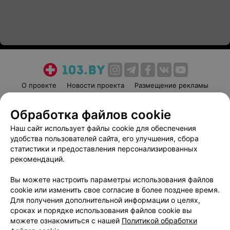
О проекте
Новости проекта
Размещение рекламы
Медицинский маркетинг
Публичный договор
Обработка файлов cookie
Пользовательское соглашение
Способы оплаты
Наш сайт использует файлы cookie для обеспечения
Вакансии
Партнеры
удобства пользователей сайта, его улучшения, сбора
Написать руководителю 103.by
статистики и предоставления персонализированных
Написать в поддержку
рекомендаций.
Персональные настройки cookie
Вы можете настроить параметры использования файлов
Обработка персональных данных
cookie или изменить свое согласие в более позднее время.
Для получения дополнительной информации о целях,
сроках и порядке использования файлов cookie вы
можете ознакомиться с нашей
Политикой обработки