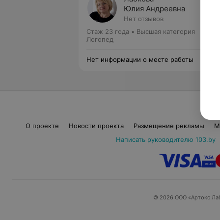
Юлия Андреевна
Нет отзывов
Стаж 23 года
•
Высшая категория
Логопед
Нет информации о месте работы
О проекте
Новости проекта
Размещение рекламы
М
Написать руководителю 103.by
© 2026 ООО «Артокс Ла