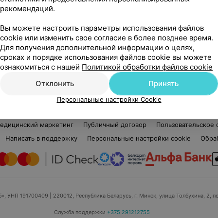
рекомендаций.
Татьяна Николаевна
4 отзыва
4.5
Вы можете настроить параметры использования файлов
Стаж 22 года
•
Вторая категория
Ста
cookie или изменить свое согласие в более позднее время.
Логопед
Лог
Для получения дополнительной информации о целях,
сроках и порядке использования файлов cookie вы можете
Нет информации о месте работы
Нет
ознакомиться с нашей
Политикой обработки файлов cookie
Отклонить
Принять
Персональные настройки Cookie
едицинский маркетинг
Публичный договор
Пользовательское 
Написать в поддержку
Персональные настройки cookie
Обра
б», УНП 191700409
| 220012, Республика Беларусь, г. Минск, улица Толбухина, 2, п
Служба поддержки
+375 291212755