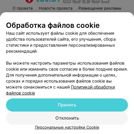
О проекте
Новости проекта
Размещение рекламы
Медицинский маркетинг
Публичный договор
Обработка файлов cookie
Пользовательское соглашение
Способы оплаты
Наш сайт использует файлы cookie для обеспечения
Вакансии
Партнеры
удобства пользователей сайта, его улучшения, сбора
Написать руководителю 103.by
статистики и предоставления персонализированных
Написать в поддержку
рекомендаций.
Персональные настройки cookie
Вы можете настроить параметры использования файлов
Обработка персональных данных
cookie или изменить свое согласие в более позднее время.
Для получения дополнительной информации о целях,
сроках и порядке использования файлов cookie вы
можете ознакомиться с нашей
Политикой обработки
файлов cookie
Принять
© 2026 ООО «Артокс Лаб», УНП 191700409
| 220012, Республика Беларусь,
г. Минск, улица Толбухина, 2, пом. 16 | help@103.by
Отклонить
Служба поддержки
+375 291212755
Персональные настройки Cookie