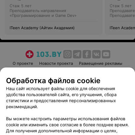
Стаж 5 лет
Стаж 5 лет
Преподаватель направления
Преподавате
«Программирование и Game Dev»
Преподавате
«Программи
ITeen Academy (Айтин Академия)
ITeen Acade
О проекте
Новости проекта
Размещение рекламы
Медицинский маркетинг
Публичный договор
Обработка файлов cookie
Пользовательское соглашение
Способы оплаты
Наш сайт использует файлы cookie для обеспечения
Вакансии
Партнеры
удобства пользователей сайта, его улучшения, сбора
Написать руководителю 103.by
статистики и предоставления персонализированных
Написать в поддержку
рекомендаций.
Персональные настройки cookie
Вы можете настроить параметры использования файлов
Обработка персональных данных
cookie или изменить свое согласие в более позднее время.
Для получения дополнительной информации о целях,