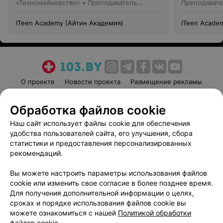
«Техномейкерство» • Преподаватель
Преподавате
направления «Дизайн»
«Программи
ITeen Academy (Айтин Академия)
ITeen Acade
О проекте
Новости проекта
Размещение рекламы
Медицинский маркетинг
Публичный договор
Обработка файлов cookie
Пользовательское соглашение
Способы оплаты
Наш сайт использует файлы cookie для обеспечения
Вакансии
Партнеры
удобства пользователей сайта, его улучшения, сбора
Написать руководителю 103.by
статистики и предоставления персонализированных
Написать в поддержку
рекомендаций.
Персональные настройки cookie
Вы можете настроить параметры использования файлов
Обработка персональных данных
cookie или изменить свое согласие в более позднее время.
Для получения дополнительной информации о целях,
сроках и порядке использования файлов cookie вы
можете ознакомиться с нашей
Политикой обработки
файлов cookie