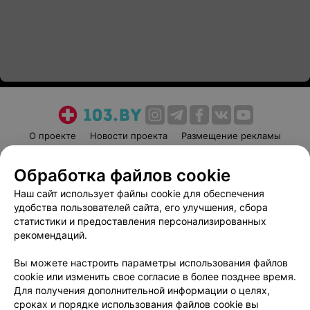
О проекте
Новости проекта
Размещение рекламы
Медицинский маркетинг
Публичный договор
Обработка файлов cookie
Пользовательское соглашение
Способы оплаты
Наш сайт использует файлы cookie для обеспечения
Вакансии
Партнеры
удобства пользователей сайта, его улучшения, сбора
Написать руководителю 103.by
статистики и предоставления персонализированных
Написать в поддержку
рекомендаций.
Персональные настройки cookie
Вы можете настроить параметры использования файлов
Обработка персональных данных
cookie или изменить свое согласие в более позднее время.
Для получения дополнительной информации о целях,
сроках и порядке использования файлов cookie вы