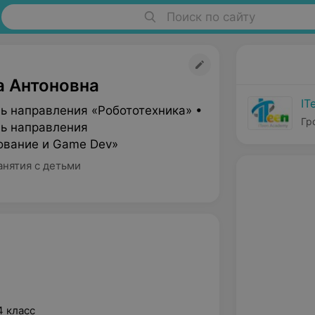
Поиск по сайту
а Антоновна
IT
ь направления «Робототехника» •
Гр
ь направления
вание и Game Dev»
анятия с детьми
 класс