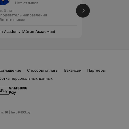
Нет отзывов
Нет от
ж 5 лет
Стаж 5 лет
подаватель направления
Преподаватель на
бототехника»
science» • Препод
«Программировани
en Academy (Айтин Академия)
ITeen Academy (Ай
соглашение
Способы оплаты
Вакансии
Партнеры
ботка персональных данных
ом. 16 | help@103.by