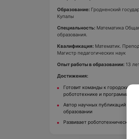
Образование:
Гродненский госуда
Купалы
Специальность:
Математика Общая 
образования.
Квалификация:
Математик. Препод
Магистр педагогических наук
Опыт работы в образовании:
13 ле
Достижения:
Готовит команды к городским и
робототехнике и программиров
Автор научных публикаций по 
образовании
Развивает робототехническое д