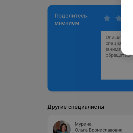
Поделитесь
мнением
Другие специалисты
Мурина
Ольга Брониславовна