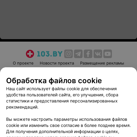
О проекте
Новости проекта
Размещение рекламы
Медицинский маркетинг
Публичный договор
Обработка файлов cookie
Пользовательское соглашение
Способы оплаты
Наш сайт использует файлы cookie для обеспечения
Вакансии
Партнеры
удобства пользователей сайта, его улучшения, сбора
Написать руководителю 103.by
статистики и предоставления персонализированных
Написать в поддержку
рекомендаций.
Персональные настройки cookie
Вы можете настроить параметры использования файлов
Обработка персональных данных
cookie или изменить свое согласие в более позднее время.
Для получения дополнительной информации о целях,