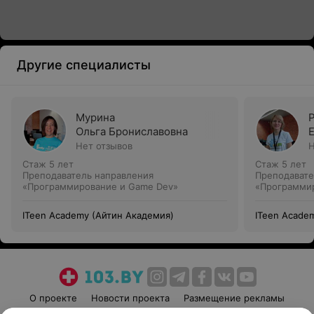
Другие специалисты
Мурина
Ольга Брониславовна
Нет отзывов
Н
Стаж 5 лет
Стаж 5 лет
Преподаватель направления
Преподавате
«Программирование и Game Dev»
«Программир
Преподавате
технологии»
ITeen Academy (Айтин Академия)
ITeen Acade
О проекте
Новости проекта
Размещение рекламы