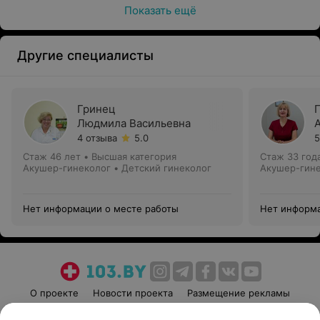
Показать ещё
Другие специалисты
Гринец
Людмила Васильевна
4 отзыва
5.0
5
Стаж 46 лет
•
Высшая категория
Стаж 33 год
Акушер-гинеколог • Детский гинеколог
Акушер-гин
Нет информации о месте работы
Нет информа
О проекте
Новости проекта
Размещение рекламы
Медицинский маркетинг
Публичный договор