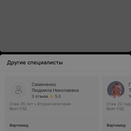
Другие специалисты
Семененко
Людмила Николаевна
3 отзыва
5.0
1
Стаж 35 лет
•
Вторая категория
Стаж 22 год
Врач УЗД
Врач УЗД
Фартимед
Фартимед