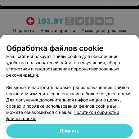
О проекте
Новости проекта
Размещение рекламы
Медицинский маркетинг
Публичный договор
Обработка файлов cookie
Пользовательское соглашение
Способы оплаты
Наш сайт использует файлы cookie для обеспечения
Вакансии
Партнеры
удобства пользователей сайта, его улучшения, сбора
Написать руководителю 103.by
статистики и предоставления персонализированных
Написать в поддержку
рекомендаций.
Персональные настройки cookie
Вы можете настроить параметры использования файлов
Обработка персональных данных
cookie или изменить свое согласие в более позднее время.
Для получения дополнительной информации о целях,
сроках и порядке использования файлов cookie вы
можете ознакомиться с нашей
Политикой обработки
файлов cookie
Принять
© 2026 ООО «Артокс Лаб», УНП 191700409
| 220012, Республика Беларусь,