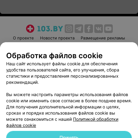
О проекте
Новости проекта
Размещение рекламы
Медицинский маркетинг
Публичный договор
Обработка файлов cookie
Пользовательское соглашение
Способы оплаты
Наш сайт использует файлы cookie для обеспечения
Вакансии
Партнеры
удобства пользователей сайта, его улучшения, сбора
Написать руководителю 103.by
статистики и предоставления персонализированных
Написать в поддержку
рекомендаций.
Персональные настройки cookie
Вы можете настроить параметры использования файлов
Обработка персональных данных
cookie или изменить свое согласие в более позднее время.
Для получения дополнительной информации о целях,
сроках и порядке использования файлов cookie вы
можете ознакомиться с нашей
Политикой обработки
файлов cookie
Принять