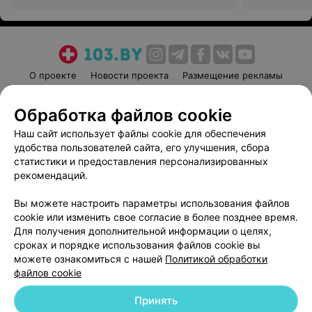
О проекте
Новости проекта
Размещение рекламы
Медицинский маркетинг
Публичный договор
Обработка файлов cookie
Пользовательское соглашение
Способы оплаты
Наш сайт использует файлы cookie для обеспечения
Вакансии
Партнеры
удобства пользователей сайта, его улучшения, сбора
Написать руководителю 103.by
статистики и предоставления персонализированных
Написать в поддержку
рекомендаций.
Персональные настройки cookie
Вы можете настроить параметры использования файлов
Обработка персональных данных
cookie или изменить свое согласие в более позднее время.
Для получения дополнительной информации о целях,
сроках и порядке использования файлов cookie вы
можете ознакомиться с нашей
Политикой обработки
файлов cookie
Принять
© 2026 ООО «Артокс Лаб», УНП 191700409
| 220012, Республика Беларусь,