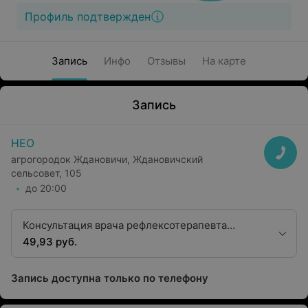
Профиль подтвержден
Запись
Инфо
Отзывы
На карте
Запись
НЕО
агрогородок Ждановичи, Ждановичский
сельсовет, 105
до 20:00
Консультация врача рефлексотерапевта
высшей квалификационной категории
49,93 руб.
Запись доступна только по телефону