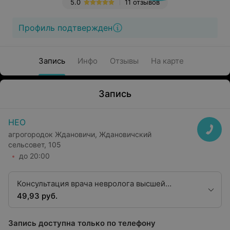
5.0
11 отзывов
Профиль подтвержден
Запись
Инфо
Отзывы
На карте
Запись
НЕО
агрогородок Ждановичи, Ждановичский
сельсовет, 105
до 20:00
Консультация врача невролога высшей
квалификационной категории
49,93 руб.
Запись доступна только по телефону