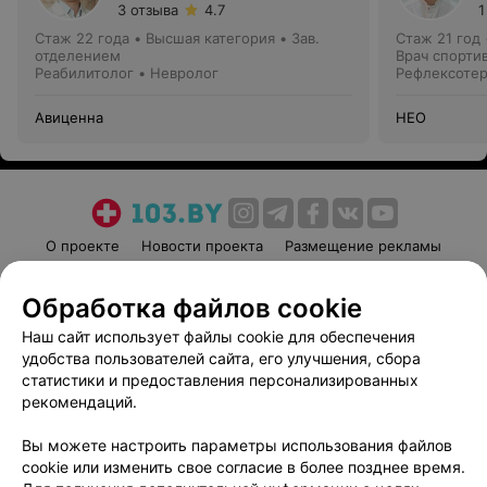
3 отзыва
4.7
1
Стаж 22 года
•
Высшая категория
•
Зав.
Стаж 21 год
отделением
Врач спорти
Реабилитолог • Невролог
Рефлексотер
диагностики
Авиценна
НЕО
О проекте
Новости проекта
Размещение рекламы
Медицинский маркетинг
Публичный договор
Обработка файлов cookie
Пользовательское соглашение
Способы оплаты
Наш сайт использует файлы cookie для обеспечения
Вакансии
Партнеры
удобства пользователей сайта, его улучшения, сбора
Написать руководителю 103.by
статистики и предоставления персонализированных
Написать в поддержку
рекомендаций.
Персональные настройки cookie
Вы можете настроить параметры использования файлов
Обработка персональных данных
cookie или изменить свое согласие в более позднее время.