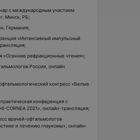
инар с международным участием
г. Минск, РБ;
ин, Германия;
еренция «Интенсивный импульсный
трансляция;
ия «Осенние рефракционные чтения»;
фтальмологов России, онлайн
 офтальмологический конгресс «Белые
-практическая конференция с
I-CORNEA 2021», онлайн-трансляция;
есс врачей-офтальмологов
стике и лечению глаукомы», онлайн-