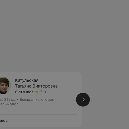
Катульская
Дубро
Татьяна Викторовна
Марин
6 отзывов
5.0
12 отз
ж 31 год
•
Высшая категория
Стаж 16 лет
•
Перв
альмолог
Офтальмолог
зков
Глазков