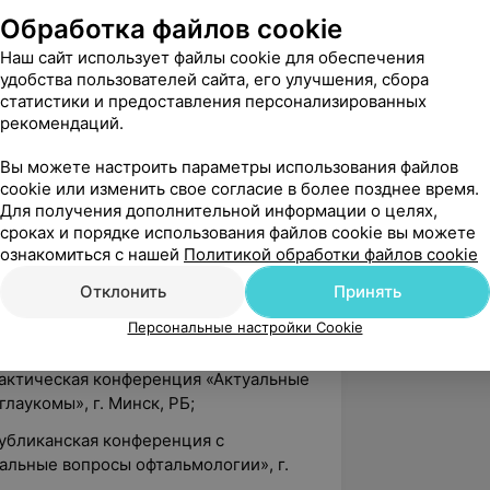
ния», г. Москва;
Обработка файлов cookie
лификационная категория врач-
Наш сайт использует файлы cookie для обеспечения
удобства пользователей сайта, его улучшения, сбора
статистики и предоставления персонализированных
ond laser: for SmartSight lenticule
рекомендаций.
n FemtoLASIK», г. Кляностхайм,
Вы можете настроить параметры использования файлов
cookie или изменить свое согласие в более позднее время.
акция лентикулы: теория и практика»,
Для получения дополнительной информации о целях,
крат», РФ;
сроках и порядке использования файлов cookie вы можете
ных условий труда при эксплуатации
ознакомиться с нашей
Политикой обработки файлов cookie
иканский институт высшей школы», г.
Отклонить
Принять
Персональные настройки Cookie
ях:
практическая конференция «Актуальные
лаукомы», г. Минск, РБ;
публиканская конференция с
льные вопросы офтальмологии», г.