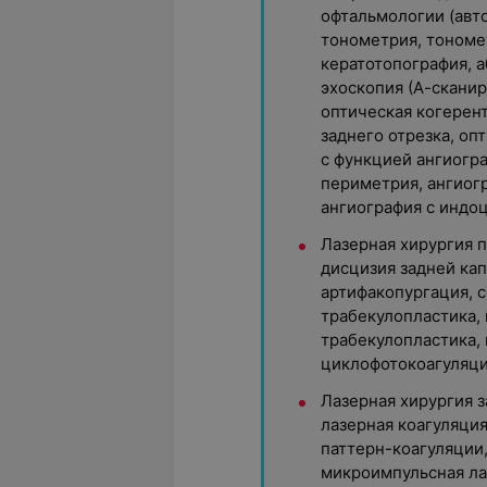
офтальмологии (авт
тонометрия, тономе
кератотопография, 
эхоскопия (А-сканир
оптическая когерен
заднего отрезка, оп
с функцией ангиогр
периметрия, ангиог
ангиография с индо
Лазерная хирургия п
дисцизия задней кап
артифакопургация, 
трабекулопластика,
трабекулопластика,
циклофотокоагуляци
Лазерная хирургия з
лазерная коагуляция 
паттерн-коагуляции,
микроимпульсная ла