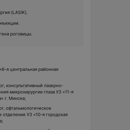
гия (LASIK).
нъекции.
гена роговицы.
 «6-я центральная районная
ог, консультативный лазерно-
ния микрохирургии глаза УЗ «11-я
» г. Минска;
ог, офтальмологическое
 отделение УЗ «10-я городская
а;