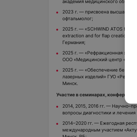
академия медицинского образова
2023 г. — присвоена высшая ква
офтальмолог;
2025 г. — «SCHWIND ATOS femtosec
extraction and for flap creation i
Германия;
2025 г. — «Рефракционная экстр
ООО «Медицинский центр «Гиппо
2025 г. — «Обеспечение безопас
лазерных изделий» ГУО «Республ
Минск.
Участие в семинарах, конференци
2014, 2015, 2016 гг. — Научно–
вопросы диагностики и лечения г
2014–2020 гг. — Ежегодная рес
международным участием «Актуа
Минск, РБ;