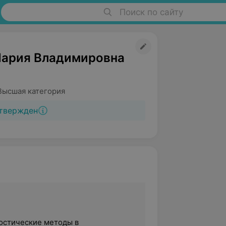
Поиск по сайту
ария Владимировна
Высшая категория
твержден
остические методы в