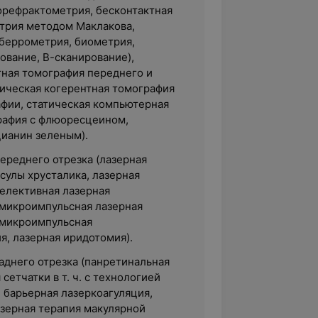
орефрактометрия, бесконтактная
трия методом Маклакова,
аберрометрия, биометрия,
ование, В-сканирование),
тная томография переднего и
тическая когерентная томография
афии, статическая компьютерная
рафия с флюоресцеином,
цианин зеленым).
ереднего отрезка (лазерная
сулы хрусталика, лазерная
селективная лазерная
 микроимпульсная лазерная
 микроимпульсная
я, лазерная иридотомия).
аднего отрезка (панретинальная
сетчатки в т. ч. с технологией
 барьерная лазеркоагуляция,
зерная терапия макулярной