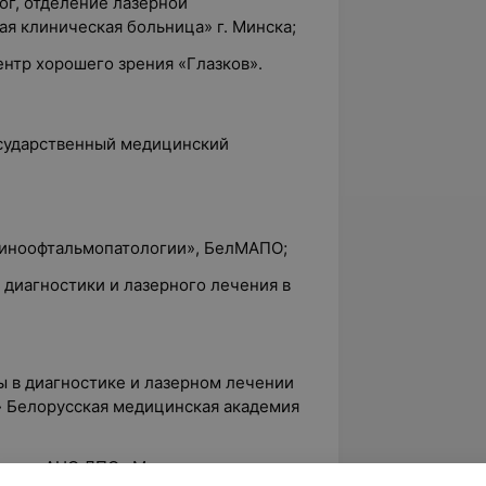
ог, отделение лазерной
ая клиническая больница» г. Минска;
ентр хорошего зрения «Глазков».
осударственный медицинский
риноофтальмопатологии», БелМАПО;
диагностики и лазерного лечения в
ы в диагностике и лазерном лечении
 Белорусская медицинская академия
ргия», АНО ДПО «Международная