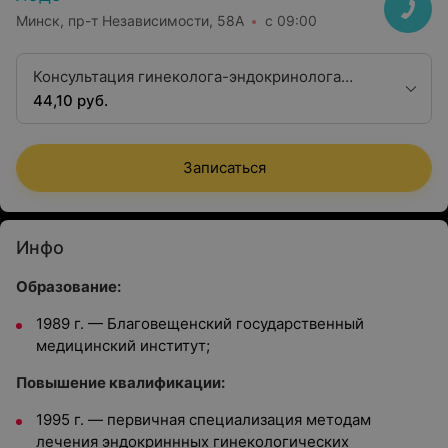
Минск, пр-т Независимости, 58А
с 09:00
Консультация гинеколога-эндокринолога
первой квалификационной категории
44,10 руб.
Записаться
Инфо
Образование:
1989 г. — Благовещенский государственный
медицинский институт;
Повышение квалификации:
1995 г. — первичная специализация методам
лечения эндокриннных гинекологических