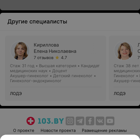
Другие специалисты
Кириллова
Елена Николаевна
7 отзывов
4.7
7
Стаж 31 год
•
Высшая категория
•
Кандидат
Стаж 38 лет
медицинских наук • Доцент
медицинских
Акушер-гинеколог • Детский гинеколог •
Гинеколог •
Гинеколог-эндокринолог
Акушер-гин
ЛОДЭ
ЛОДЭ
О проекте
Новости проекта
Размещение рекламы
Медицинский маркетинг
Публичный договор