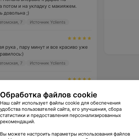
а потом и на укладку с макияжем. 
ь довольна ;)
Ратомская, 7
Источник Yclients
я рука , пару минут и все красиво уже 
нравилось:)
Ратомская, 7
Источник Yclients
ая,учла все пожелания,сделала 
Обработка файлов cookie
овки. После посещения салона 
шие впечатления.
Наш сайт использует файлы cookie для обеспечения
удобства пользователей сайта, его улучшения, сбора
Ратомская, 7
Источник Yclients
статистики и предоставления персонализированных
рекомендаций.
зать ещё
Вы можете настроить параметры использования файлов