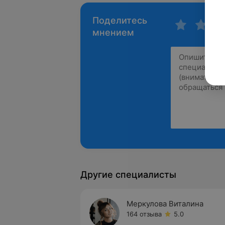
Поделитесь
мнением
Другие специалисты
Меркулова Виталина
164 отзыва
5.0