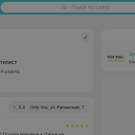
Поиск по сайту
On
тилист
Ми
-й разряд
5.0
Only You, ул. Ратомская, 7
! Попала впервые к Дарье на 