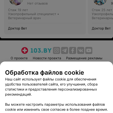
Нет отзывов
9
Стаж 19 лет
Стаж 25 лет
Узкопрофильный специалист •
Узкопрофиль
Ветеринарный врач
Ветеринарны
Доктор Вет
Доктор Вет
О проекте
Новости проекта
Размещение рекламы
Медицинский маркетинг
Публичный договор
Обработка файлов cookie
Пользовательское соглашение
Способы оплаты
Наш сайт использует файлы cookie для обеспечения
Вакансии
Партнеры
удобства пользователей сайта, его улучшения, сбора
Написать руководителю 103.by
статистики и предоставления персонализированных
Написать в поддержку
рекомендаций.
Персональные настройки cookie
Вы можете настроить параметры использования файлов
Обработка персональных данных
cookie или изменить свое согласие в более позднее время.