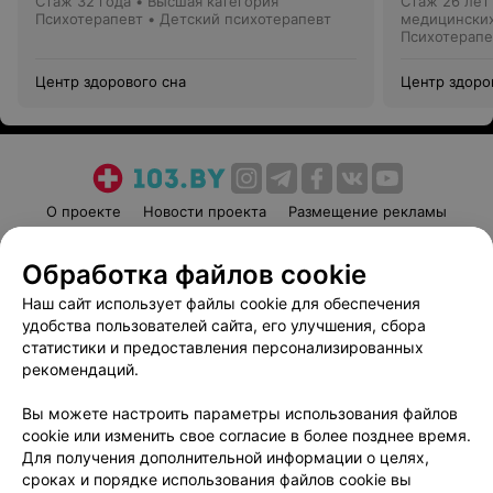
Стаж 32 года
•
Высшая категория
Стаж 26 лет
Психотерапевт • Детский психотерапевт
медицинских
Психотерапе
Центр здорового сна
Центр здоро
О проекте
Новости проекта
Размещение рекламы
Медицинский маркетинг
Публичный договор
Обработка файлов cookie
Пользовательское соглашение
Способы оплаты
Наш сайт использует файлы cookie для обеспечения
Вакансии
Партнеры
удобства пользователей сайта, его улучшения, сбора
Написать руководителю 103.by
статистики и предоставления персонализированных
Написать в поддержку
рекомендаций.
Персональные настройки cookie
Вы можете настроить параметры использования файлов
Обработка персональных данных
cookie или изменить свое согласие в более позднее время.
Для получения дополнительной информации о целях,
сроках и порядке использования файлов cookie вы