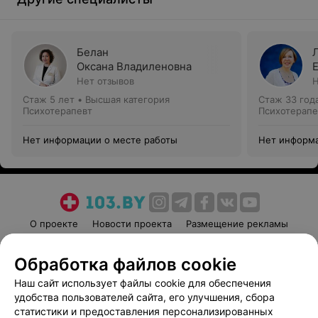
Белан
Оксана Владиленовна
Нет отзывов
Н
Стаж 5 лет
•
Высшая категория
Стаж 33 год
Психотерапевт
Психотерапе
Нет информации о месте работы
Нет информа
О проекте
Новости проекта
Размещение рекламы
Медицинский маркетинг
Публичный договор
Обработка файлов cookie
Пользовательское соглашение
Способы оплаты
Наш сайт использует файлы cookie для обеспечения
Вакансии
Партнеры
удобства пользователей сайта, его улучшения, сбора
Написать руководителю 103.by
статистики и предоставления персонализированных