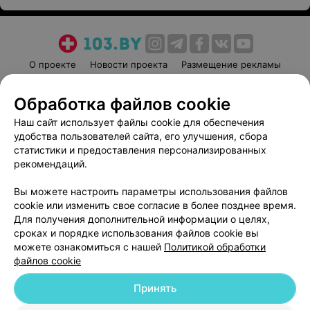
О проекте
Новости проекта
Размещение рекламы
Медицинский маркетинг
Публичный договор
Обработка файлов cookie
Пользовательское соглашение
Способы оплаты
Наш сайт использует файлы cookie для обеспечения
Вакансии
Партнеры
удобства пользователей сайта, его улучшения, сбора
Написать руководителю 103.by
статистики и предоставления персонализированных
Написать в поддержку
рекомендаций.
Персональные настройки cookie
Вы можете настроить параметры использования файлов
Обработка персональных данных
cookie или изменить свое согласие в более позднее время.
Для получения дополнительной информации о целях,
сроках и порядке использования файлов cookie вы
можете ознакомиться с нашей
Политикой обработки
файлов cookie
Принять
© 2026 ООО «Артокс Лаб», УНП 191700409
| 220012, Республика Беларусь,