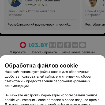
Светлана Гасановна
1 отзыв
5.0
Н
Стаж 8 лет
•
Вторая категория
Стаж 4 года
Невролог
Невролог
Республиканский научно-практический
Республикан
центр медицинской экспертизы и
центр медиц
реабилитации
реабилитац
О проекте
Новости проекта
Размещение рекламы
Медицинский маркетинг
Публичный договор
Обработка файлов cookie
Пользовательское соглашение
Способы оплаты
Наш сайт использует файлы cookie для обеспечения
Вакансии
Партнеры
удобства пользователей сайта, его улучшения, сбора
Написать руководителю 103.by
статистики и предоставления персонализированных
Написать в поддержку
рекомендаций.
Персональные настройки cookie
Вы можете настроить параметры использования файлов
Обработка персональных данных
cookie или изменить свое согласие в более позднее время.
Для получения дополнительной информации о целях,