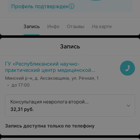
Профиль подтвержден
Запись
Инфо
Отзывы
На карте
Запись
ГУ «Республиканский научно-
практический центр медицинской
экспертизы и реабилитаци»
Минский р-н, д. Аксаковщина, ул. Речная, 1
до 17:00
Консультация невролога второй
квалификационной категории
32,31 руб.
Запись доступна только по телефону