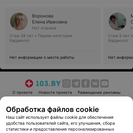
Воронова
Елена Ивановна
Нет отзывов
Н
Стаж 28 лет
•
Первая категория
Стаж 6 лет
Кардиолог
Кардиолог
Нет информации о месте работы
Нет информа
О проекте
Новости проекта
Размещение рекламы
Медицинский маркетинг
Публичный договор
Обработка файлов cookie
Пользовательское соглашение
Способы оплаты
Наш сайт использует файлы cookie для обеспечения
Вакансии
Партнеры
удобства пользователей сайта, его улучшения, сбора
Написать руководителю 103.by
статистики и предоставления персонализированных