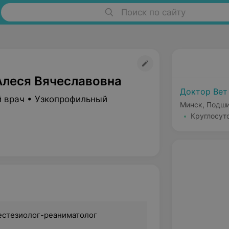
Поиск по сайту
Алеся Вячеславовна
Доктор Вет
 врач • Узкопрофильный
Минск, Подши
Круглосут
естезиолог-реаниматолог