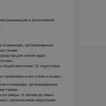
ения реанимации и интенсивной
.
ие в семинаре, организованном
ным темам:
редства для снятия зуда»,
случаи»,
ы общей анестезии. От подготовки
и проблемах кожи собак и кошек».
стие в семинаре, организованном
щим темам:
роговицы: от эрозии до язвы»,
ные с хроническими вирусными