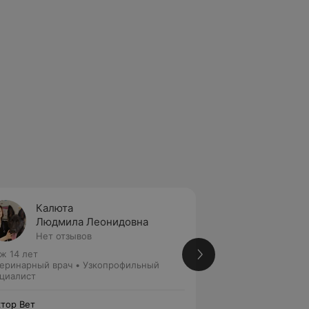
Калюта
Вильк
Людмила Леонидовна
Иван 
Нет отзывов
1 отзыв
ж 14 лет
Стаж 13 лет
еринарный врач • Узкопрофильный
Ветеринарный вра
циалист
специалист
тор Вет
Доктор Вет