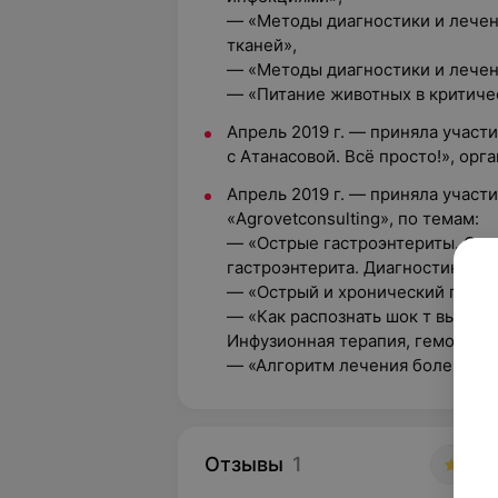
— «Методы диагностики и лечен
тканей»,
— «Методы диагностики и лечен
— «Питание животных в критиче
Апрель 2019 г. — приняла участ
с Атанасовой. Всё просто!», орг
Апрель 2019 г. — приняла участ
«Agrovetconsulting», по темам:
— «Острые гастроэнтериты. Си
гастроэнтерита. Диагностика и 
— «Острый и хронический панкр
— «Как распознать шок т выявит
Инфузионная терапия, гемотранс
— «Алгоритм лечения болевого 
Отзывы
1
5.0