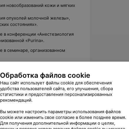
ия новообразований кожи и мягких
ия опухолей молочной железы»,
ских состояниях».
ие в конференции «Анестезиология
анизованной «Purina».
ие в семинаре, организованном
ндром геморрогического
лечение»,
Обработка файлов cookie
еатит»,
ь его причину. Лечение шока.
Наш сайт использует файлы cookie для обеспечения
фузия»,
удобства пользователей сайта, его улучшения, сбора
статистики и предоставления персонализированных
синдрома».
рекомендаций.
Вы можете настроить параметры использования файлов
cookie или изменить свое согласие в более позднее время.
Доктор Вет, Подшипниковый проезд, 9
Для получения дополнительной информации о целях,
сроках и порядке использования файлов cookie вы можете