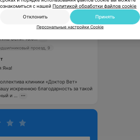
ознакомиться с нашей
Политикой обработки файлов cookie
вержден
Отклонить
Принять
оводство клиники «Доктор Вет», 
Персональные настройки Cookie
 искреннюю благодарность от меня и 
ика Сени! 16.0...
одшипниковый проезд, 9
ет
на!

коллектива клиники «Доктор Вет» 
ашу искреннюю благодарность за такой 
ый и ...