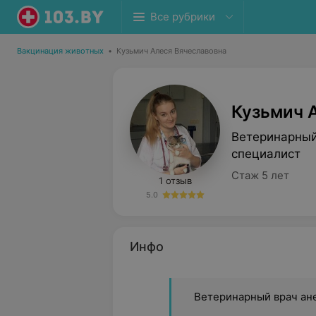
Все рубрики
Вакцинация животных
•
Кузьмич Алеся Вячеславовна
Кузьмич 
Ветеринарный
специалист
Стаж 5 лет
1 отзыв
5.0
Инфо
Ветеринарный врач ан