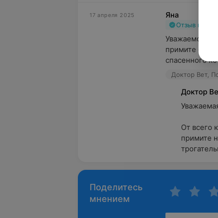
Яна
17 апреля 2025
Отзыв подт
Уважаемое рук
примите самую
спасенного кот
Доктор Вет, П
Доктор В
Уважаемая Я
От всего 
примите н
трогательн
Поделитесь
мнением