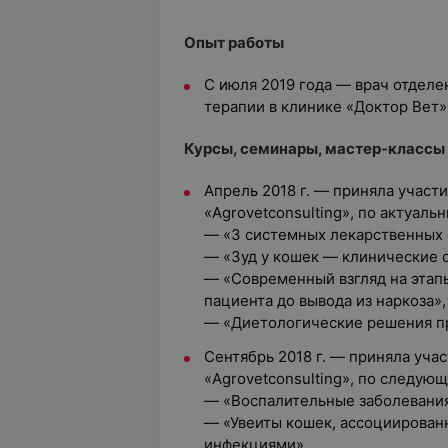
Опыт работы
С июля 2019 года — врач отдел
терапии в клинике «Доктор Вет»
Курсы, семинары, мастер-классы
Апрель 2018 г. — приняла участ
«Agrovetconsulting», по актуаль
— «3 системных лекарственных с
— «Зуд у кошек — клинические 
— «Современный взгляд на этап
пациента до вывода из наркоза»,
— «Диетологические решения пр
Сентябрь 2018 г. — приняла уча
«Agrovetconsulting», по следую
— «Воспалительные заболевания 
— «Увеиты кошек, ассоциирован
инфекциями»,