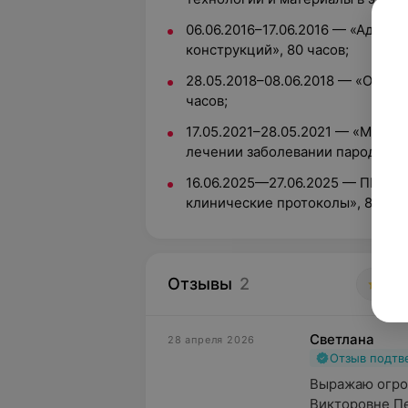
06.06.2016–17.06.2016 — «Адгез
конструкций», 80 часов;
28.05.2018–08.06.2018 — «Основ
часов;
17.05.2021–28.05.2021 — «Межд
лечении заболевании пародонта 
16.06.2025—27.06.2025 — ПК «Э
клинические протоколы», 80 час
Отзывы
2
5.0
Светлана
28 апреля 2026
Отзыв подт
Выражаю огро
Викторовне Пе