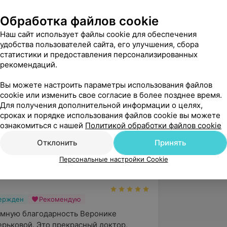
ивная фиксация эстетических
Обработка файлов cookie
Наш сайт использует файлы cookie для обеспечения
удобства пользователей сайта, его улучшения, сбора
ы эстетической стоматологии», 80
статистики и предоставления персонализированных
рекомендаций.
исциплинарный подход в диагностике и
и слизистой оболочки рта», 80 часов;
Вы можете настроить параметры использования файлов
cookie или изменить свое согласие в более позднее время.
ндодонтическое лечение зубов:
Для получения дополнительной информации о целях,
ов.
сроках и порядке использования файлов cookie вы можете
ознакомиться с нашей
Политикой обработки файлов cookie
Отклонить
Принять
Клиника Миллениум, ул. Алибегова, 12
Персональные настройки Cookie
вержден
Рекомендую
мную благодарность Веронике 
рьковой. Это прекрасный доктор, 