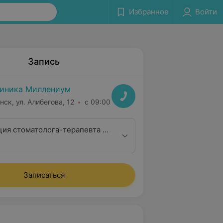
Избранное
Войти
Запись
иника Миллениум
нск, ул. Алибегова, 12
с 09:00
ция стоматолога-терапевта с
КЛКТ (3D-снимок)
Записаться