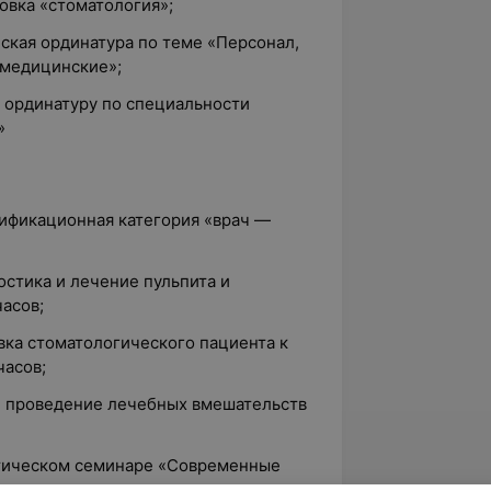
овка «стоматология»;
еская ординатура по теме «Персонал,
медицинские»;
ю ординатуру по специальности
»
лификационная категория «врач —
остика и лечение пульпита и
часов;
овка стоматологического пациента к
часов;
 и проведение лечебных вмешательств
актическом семинаре «Современные
донтическом лечении»;