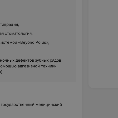
таврация;
ая стоматология;
 системой
«Beyond Polus»
;
ночных дефектов зубных рядов
помощью адгезивной техники
).
й государственный медицинский