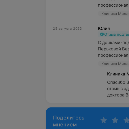
профессионал в
Клиника Милле
Юлия
25 августа 2023
Отзыв подт
С дочками-под
Перьковой Вер
профессиональ
Клиника Милле
Клиника 
Спасибо В
отзыв в а
доктора В
Поделитесь
мнением