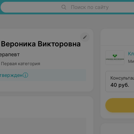
Поиск по сайту
 Вероника Викторовна
Кл
ерапевт
Ми
 Первая категория
твержден
Консульта
40 руб.
анализом 