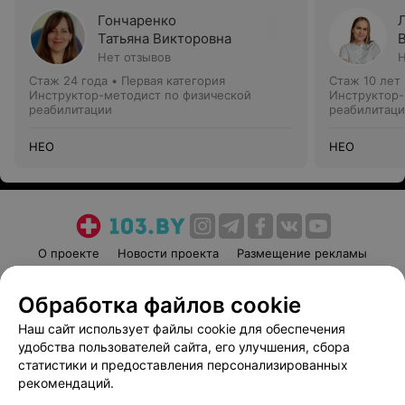
Гончаренко
Татьяна Викторовна
Нет отзывов
Н
Стаж 24 года
•
Первая категория
Стаж 10 лет
Инструктор-методист по физической
Инструктор-
реабилитации
реабилитац
НЕО
НЕО
О проекте
Новости проекта
Размещение рекламы
Медицинский маркетинг
Публичный договор
Обработка файлов cookie
Пользовательское соглашение
Способы оплаты
Наш сайт использует файлы cookie для обеспечения
Вакансии
Партнеры
удобства пользователей сайта, его улучшения, сбора
Написать руководителю 103.by
статистики и предоставления персонализированных
Написать в поддержку
рекомендаций.