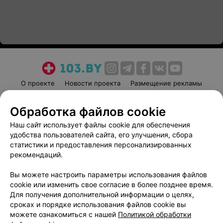
О проекте
Новости проекта
Размещение рекламы
Медицинский маркетинг
Публичный договор
Обработка файлов cookie
Пользовательское соглашение
Способы оплаты
Наш сайт использует файлы cookie для обеспечения
Вакансии
Партнеры
удобства пользователей сайта, его улучшения, сбора
Написать руководителю 103.by
статистики и предоставления персонализированных
Написать в поддержку
рекомендаций.
Персональные настройки cookie
Вы можете настроить параметры использования файлов
Обработка персональных данных
cookie или изменить свое согласие в более позднее время.
Для получения дополнительной информации о целях,
сроках и порядке использования файлов cookie вы
можете ознакомиться с нашей
Политикой обработки