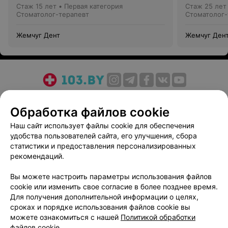
Стаж 15 лет
•
Первая категория
Стаж 25 лет
Стоматолог-терапевт
Стоматолог-
Жемчуг Дент
Жемчуг Ден
О проекте
Новости проекта
Размещение рекламы
Обработка файлов cookie
Медицинский маркетинг
Публичный договор
Пользовательское соглашение
Способы оплаты
Наш сайт использует файлы cookie для обеспечения
удобства пользователей сайта, его улучшения, сбора
Вакансии
Партнеры
статистики и предоставления персонализированных
Написать руководителю 103.by
рекомендаций.
Написать в поддержку
Вы можете настроить параметры использования файлов
Персональные настройки cookie
cookie или изменить свое согласие в более позднее время.
Обработка персональных данных
Для получения дополнительной информации о целях,
сроках и порядке использования файлов cookie вы
можете ознакомиться с нашей
Политикой обработки
файлов cookie