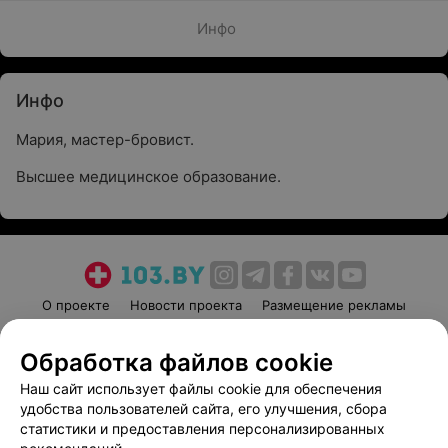
Инфо
Инфо
Мария, мастер-бровист.
Высшее медицинское образование.
О проекте
Новости проекта
Размещение рекламы
Медицинский маркетинг
Публичный договор
Обработка файлов cookie
Пользовательское соглашение
Способы оплаты
Наш сайт использует файлы cookie для обеспечения
Вакансии
Партнеры
удобства пользователей сайта, его улучшения, сбора
Написать руководителю 103.by
статистики и предоставления персонализированных
Написать в поддержку