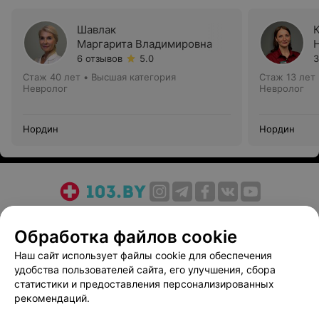
Шавлак
Маргарита Владимировна
6 отзывов
5.0
3
Стаж 40 лет
•
Высшая категория
Стаж 13 лет
Невролог
Невролог
Нордин
Нордин
О проекте
Новости проекта
Размещение рекламы
Обработка файлов cookie
Медицинский маркетинг
Публичный договор
Пользовательское соглашение
Способы оплаты
Наш сайт использует файлы cookie для обеспечения
удобства пользователей сайта, его улучшения, сбора
Вакансии
Партнеры
статистики и предоставления персонализированных
Написать руководителю 103.by
рекомендаций.
Написать в поддержку