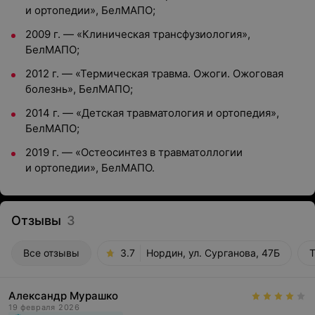
и ортопедии», БелМАПО;
2009 г. — «Клиническая трансфузиология»,
БелМАПО;
2012 г. — «Термическая травма. Ожоги. Ожоговая
болезнь», БелМАПО;
2014 г. — «Детская травматология и ортопедия»,
БелМАПО;
2019 г. — «Остеосинтез в травматоллогии
и ортопедии», БелМАПО.
Отзывы
3
Все отзывы
3.7
Нордин, ул. Сурганова, 47Б
Т
Александр Мурашко
19 февраля 2026