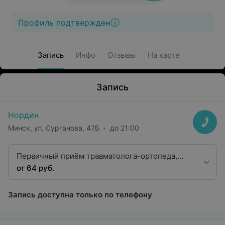
Профиль подтвержден
Запись
Инфо
Отзывы
На карте
Запись
Нордин
Минск, ул. Сурганова, 47Б
до 21:00
Первичный приём травматолога-ортопеда,
кандидата медицинских наук, высшей
от 64 руб.
категории
Запись доступна только по телефону