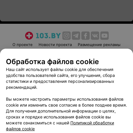
О проекте
Новости проекта
Размещение рекламы
Медицинский маркетинг
Публичный договор
Обработка файлов cookie
Пользовательское соглашение
Способы оплаты
Наш сайт использует файлы cookie для обеспечения
Вакансии
Партнеры
удобства пользователей сайта, его улучшения, сбора
Написать руководителю 103.by
статистики и предоставления персонализированных
Написать в поддержку
рекомендаций.
Персональные настройки cookie
Вы можете настроить параметры использования файлов
Обработка персональных данных
cookie или изменить свое согласие в более позднее время.
Для получения дополнительной информации о целях,
сроках и порядке использования файлов cookie вы
можете ознакомиться с нашей
Политикой обработки
файлов cookie